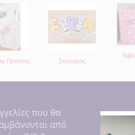
Βιβλ
α-Πετσέτες
Στολισμός
γγελίες που θα
αμβάνονται από