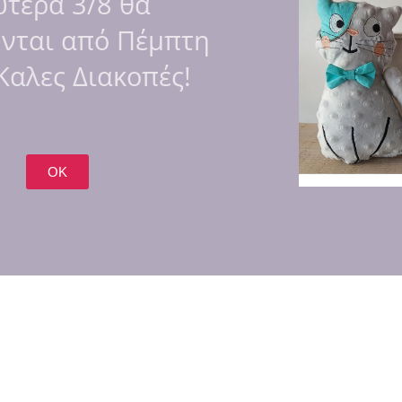
υτέρα 3/8 θα
ύνται από Πέμπτη
 Καλες Διακοπές!
OK