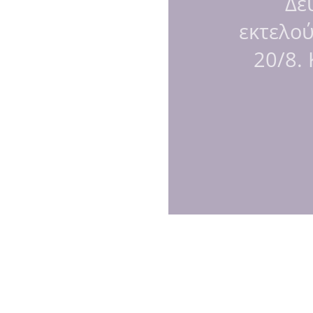
Δε
εκτελο
20/8.