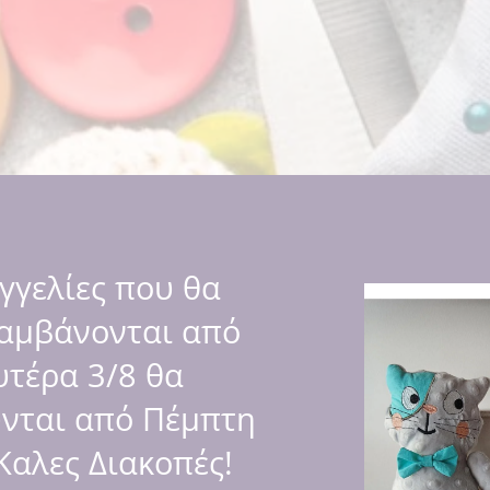
ε επαφή
γγελίες που θα
αμβάνονται από
υτέρα 3/8 θα
ύνται από Πέμπτη
 Καλες Διακοπές!