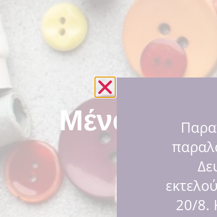
Μένουμε σ
Παρα
παραλ
Δε
εκτελο
20/8.