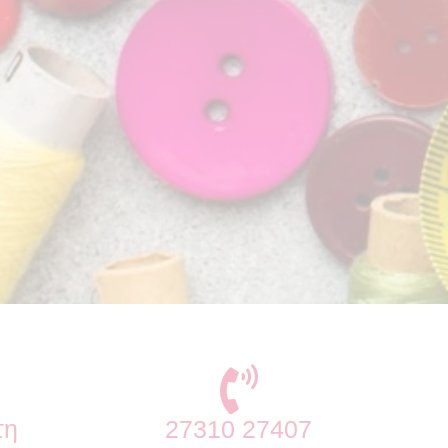
τη
27310 27407