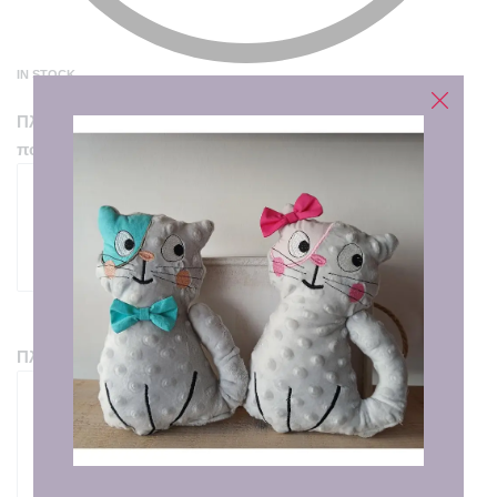
IN STOCK
Πληκτρολογήστε το μέγεθος που θέλετε να ραφτεί η
ποδιά.
50
characters remaining
Πληκτρολογήστε το όνομα του παιδιού.