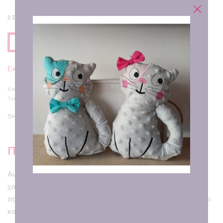
2 ΣΕ ΑΠΌΘΕΜΑ
Προσθηκη στο Καλαθι
Εκτιμώμενη Παράδοση σε
7 - 8 εργάσιμες ημέρες
Κατηγορίες:
Uncategorized
,
Δώρα δασκάλων
,
Νεσεσερ-Σακίδια
,
Σακίδια πλάτης
,
Τσάντες
SHARE
Περιγραφή
Ανανεώστε τις καθημερινές σας εμφανίσεις με αυτή τη
χαρούμενη χειροποίητη tote bag, διακοσμημένη με
πολύχρωμα φρουτένια μοτίβα που αποπνέουν φρεσκάδα και
καλοκαιρινή διάθεση!