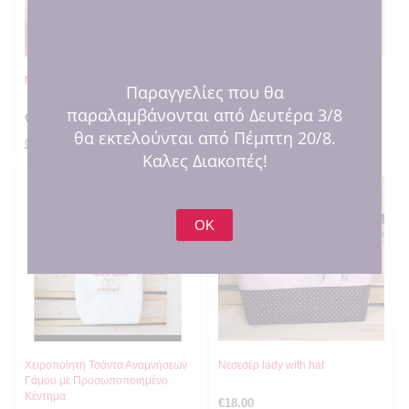
Νεσεσέρ Siri
Ριχτάρι παραλίας Hello Beaching
Παραγγελίες που θα
παραλαμβάνονται από Δευτέρα 3/8
€
18.00
€
20.00
θα εκτελούνται από Πέμπτη 20/8.
στο καλαθι
στο καλαθι
Καλες Διακοπές!
OK
Χειροποίητη Τσάντα Αναμνήσεων
Νεσεσέρ lady with hat
Γάμου με Προσωποποιημένο
Κέντημα
€
18.00