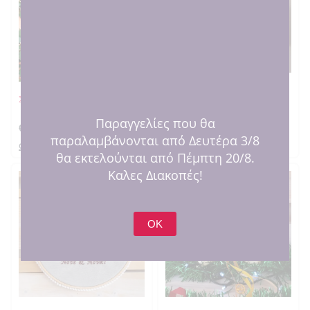
SOLD OUT
Στολίδι μπότα ασημί
Χριστουγεννιάτικη κούπα &
σουβέρ Mr Rabbit για τη γιαγιά
Παραγγελίες που θα
€
1.00
€
14.00
παραλαμβάνονται από Δευτέρα 3/8
στο καλαθι
στο καλαθι
θα εκτελούνται από Πέμπτη 20/8.
Καλες Διακοπές!
OK