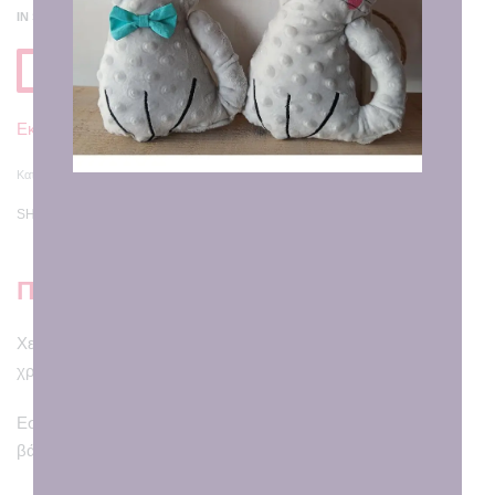
IN STOCK
Προσθηκη στο Καλαθι
Εκτιμώμενη Παράδοση σε
7 - 8 εργάσιμες ημέρες
Κατηγορία:
Στολίδια
SHARE
Περιγραφή
Χειροποιητο στολίδι αστέρι με ύφασμα color me και θέμα τα
χριστούγεννα για ατελείωτη ζωγραφική!
Εσωτερικά ραμμένο για πολλά πλυσίματα, ιδανικό για τη
βάπτιση ή το party των μικρών μας!