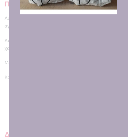
Περιγραφή
Αυτή τη γατούλα δε θα θέλετε να την αφήσετε από την
αγκαλιά σας!
Από μαλακό ύφασμα και υποαλλεργική γέμιση με κεντημένα
χαρακτηριστικά και μια γλυκιά καρδούλα!
Μέγεθος: 40εκ.
Κατάλληλη και για τα μωράκια μας!
Τι ακούγεται για εμάς εκεί έξω 😍
Δειτε και παρόμοια προιοντ