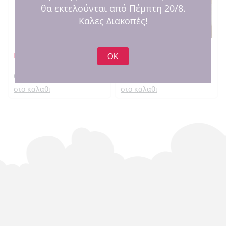
θα εκτελούνται από Πέμπτη 20/8.
Καλες Διακοπές!
Μωρουλίνι
Μαξιλάρι κίτρινο αστέρι με
OK
κεντημένο όνομα
€
17.00
€
19.00
στο καλαθι
στο καλαθι