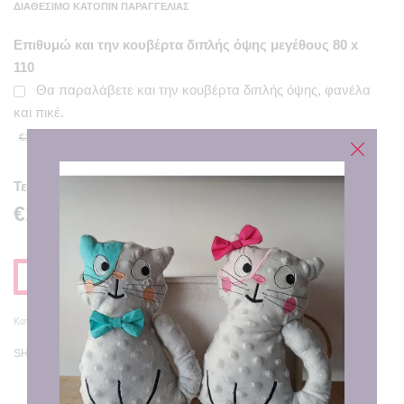
ΔΙΑΘΈΣΙΜΟ ΚΑΤΌΠΙΝ ΠΑΡΑΓΓΕΛΊΑΣ
Επιθυμώ και την κουβέρτα διπλής όψης μεγέθους 80 x
110
Θα παραλάβετε και την κουβέρτα διπλής όψης, φανέλα
και πικέ.
€12.00
€17.00
Τελική Τιμή
€17.00
Προσθηκη στο Καλαθι
Κατηγορία:
Αναμνηστικά Γέννησης
SHARE