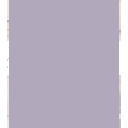
Σετ νεογέννητου λιλά φλοράλ
€
40.00
στο καλαθι