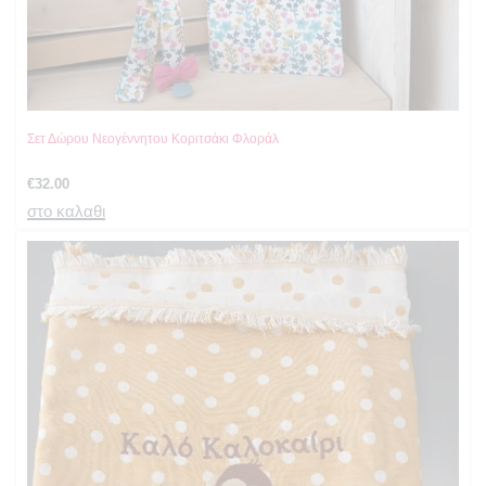
Σετ Δώρου Νεογέννητου Κοριτσάκι Φλοράλ
€
32.00
στο καλαθι