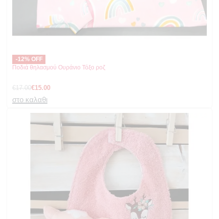
-12% OFF
Ποδιά θηλασμού Ουράνιο Τόξο ροζ
€
17.00
€
15.00
στο καλαθι