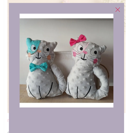
Πετσέτα Προσώπου & Scrunchy Teacher