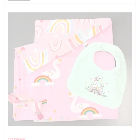
Σετ κύκνος