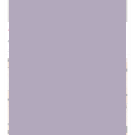
Σετ δώρου γιατρού
€
27.00
στο καλαθι