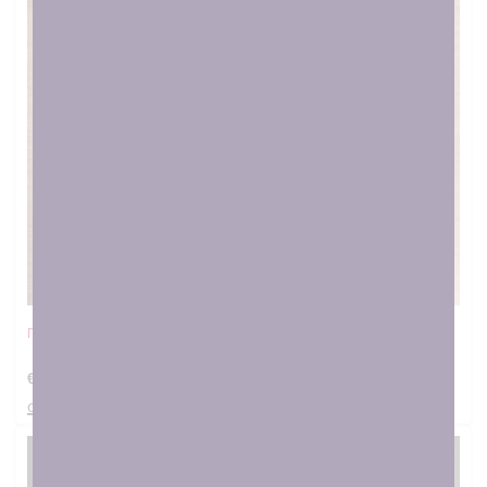
Πετσέτα Προσώπου Παιδική – Δεινόσαυρος
€
17.00
στο καλαθι