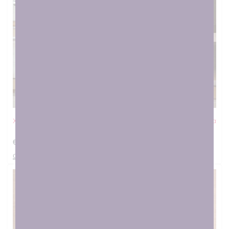
Χειροποίητο Σετ Μπάνιου – Πετσέτα Προσώπου & Γάντι Ροζ Κουκουβάγια
€
26.00
στο καλαθι