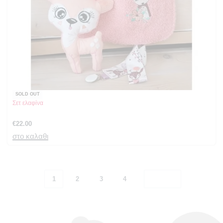
SOLD OUT
Σετ ελαφίνα
€
22.00
στο καλαθι
1
2
3
4