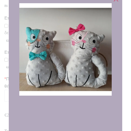
IN STOCK
Επιθυμώ και το πάνινο δεινοσαυράκι ύψους 18εκ.
θα παραλάβετε και ένα πάνινο χειροποίητο
δεινοσαυράκι ύψους 18εκ.
€7.00
€9.00
Επιθυμώ και το κλιπ πιπίλας με κεντημένο όνομα.
Θα παραλάβετε και το κλιπ πιπίλας με κεντημένο όνομα
€6.00
€8.00
*
Πληκτρολογήστε το όνομα που θέλετε να κεντηθεί στη
θήκη.
50
characters remaining
€2.00