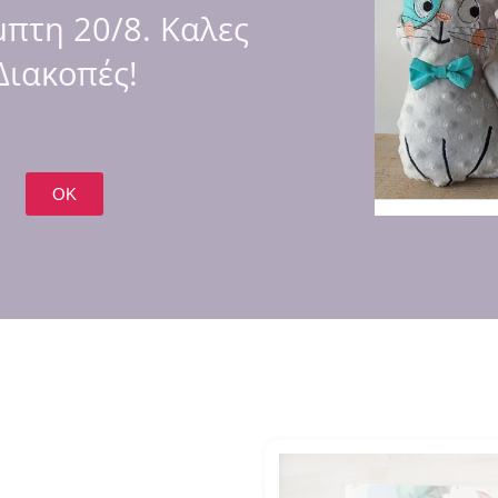
πτη 20/8. Καλες
Διακοπές!
m.
OK
εται για εμάς εκεί έξω 😍