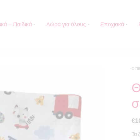
κά – Παιδικά
Δώρα για όλους
Εποχιακά
Ο Π
Θ
σ
€
1
Τα 