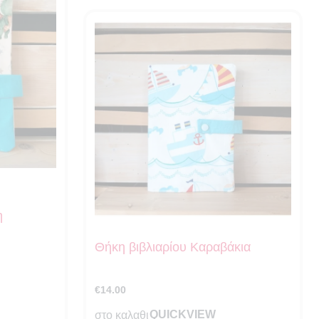
η
Θήκη βιβλιαρίου Καραβάκια
€
14.00
QUICKVIEW
στο καλαθι