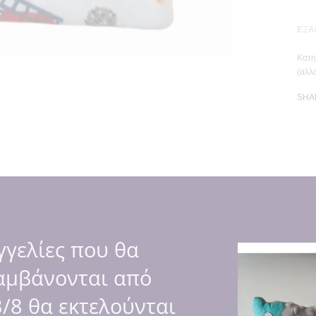
ΕΞΑ
Κατη
(αλλ
SHA
τα!
γελίες που θα
αμβάνονται από
ο κάτω μέρος.
/8 θα εκτελούνται