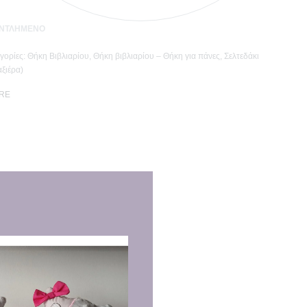
ΝΤΛΗΜΈΝΟ
γορίες:
Θήκη Βιβλιαρίου
,
Θήκη βιβλιαρίου – Θήκη για πάνες
,
Σελτεδάκι
αξιέρα)
RE