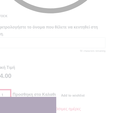
STOCK
κτρολογήστε το όνομα που θέλετε να κεντηθεί στη
η.
50
characters remaining
ική Τιμή
4.00
Προσθηκη στο Καλαθι
Add to wishlist
ιμώμενη Παράδοση σε
7 - 8 εργάσιμες ημέρες