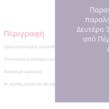
Παραγ
παραλ
Δευτέρα 3
Περιγραφή
από Πέμ
Προσωποποιημένη χειροποίητη θήκη βιβλιαρίου υγείας με ύφ
Προστατεύει το βιβλιάριο υγείας και το κάνει πιο χαριτωμένο!
Βαμβακερά υφάσματα.
Το μέγεθος αφορά στο νέο βιβλιάριο διαστάσεων 14.2×20.5 c