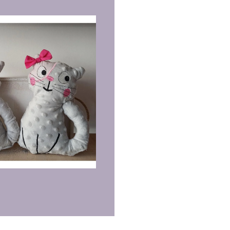
γορία:
Θήκη Βιβλιαρίου
RE
μα!