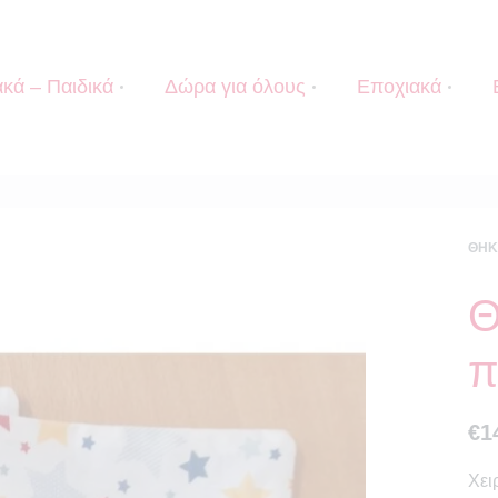
κά – Παιδικά
Δώρα για όλους
Εποχιακά
ΘΉΚ
Θ
π
€
1
Χει