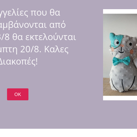
Κατη
γελίες που θα
SHA
αμβάνονται από
/8 θα εκτελούνται
πτη 20/8. Καλες
Διακοπές!
ασμα πολύχρωμα αστεράκια και φάσα κίτρινη με κεντημένο όνο
OK
m.