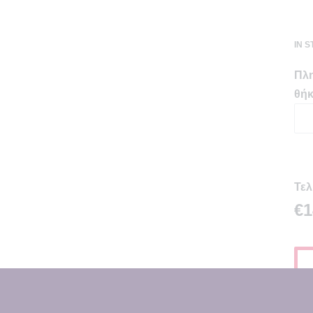
IN 
Πλη
θήκ
Τελ
€1
Εκτ