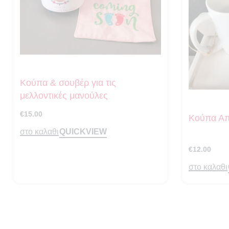
Κούπα & σουβέρ για τις
μελλοντικές μανούλες
€
15.00
Κούπα Απ
QUICKVIEW
στο καλαθι
€
12.00
στο καλαθι