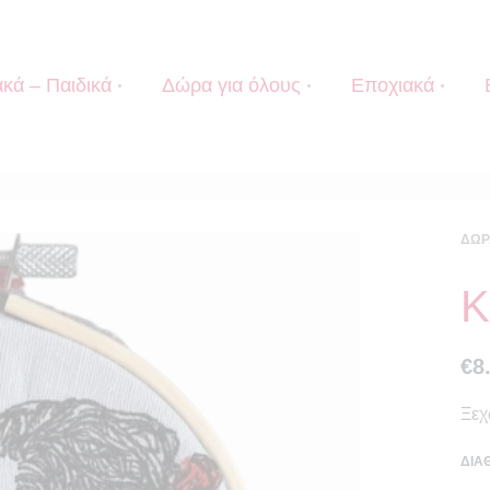
κά – Παιδικά
Δώρα για όλους
Εποχιακά
ΔΏΡ
Κ
€
8
Ξεχ
ΔΙΑ