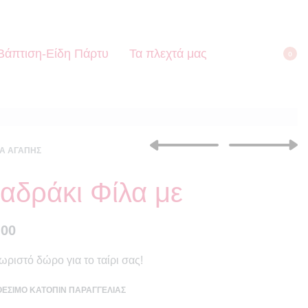
Βάπτιση-Είδη Πάρτυ
Τα πλεχτά μας
0
Α ΑΓΆΠΗΣ
αδράκι Φίλα με
€
15.00
€
10.00
.00
ωριστό δώρο για το ταίρι σας!
ΘΈΣΙΜΟ ΚΑΤΌΠΙΝ ΠΑΡΑΓΓΕΛΊΑΣ