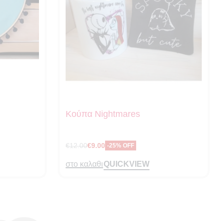
Κούπα Nightmares
€
12.00
€
9.00
-25% OFF
QUICKVIEW
στο καλαθι