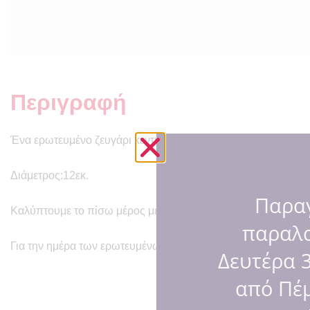
Περιγραφή
Ένα ερωτευμένο ζευγάρι κεντημένο σε γκρι καμβά! Καδράκι “
Διάμετρος:12εκ.
Παραγ
Καλύπτουμε το πίσω μέρος με λευκή τσόχα για να μη φαίνοντα
παραλ
Για την ημέρα των ερωτευμένων αλλά και κάθε άλλη μέρα!
Δευτέρα 3
από Πέμ