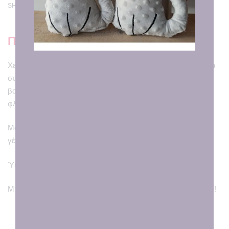
SHARE
Περιγραφή
Χειροποίητη και προσωποποιημένη κουνελίτσα με κεντημένα
στοιχεία και αφιέρωση “Με αγάπη…Στην καλύτερη
βαφτιστήρα!” Δε λείπει και το αγαπημένο μας φιογκάκι σε
φλοράλ πράσινο!
Μαλακά κυρίως βαμβακερά υφάσματα και υποαλλεργική
γέμιση, πλενόμενο στους 30.
Ύψος: 20εκ.
Μπορούμε να το τοποθετήσουμε και σε αρωματική λαμπάδα!