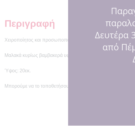
Παραγ
παραλ
Περιγραφή
Δευτέρα 3
Χειροποίητος και προσωποποιημένος κούνελος με κεντημένα 
από Πέμ
Μαλακά κυρίως βαμβακερά υφάσματα και υποαλλεργική γέμισ
Ύψος: 20εκ.
Μπορούμε να το τοποθετήσουμε και σε αρωματική λαμπάδα!