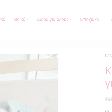
κά – Παιδικά
Δώρα για όλους
Εποχιακά
ΚΑΛ
Κ
γ
€
1
Θα 