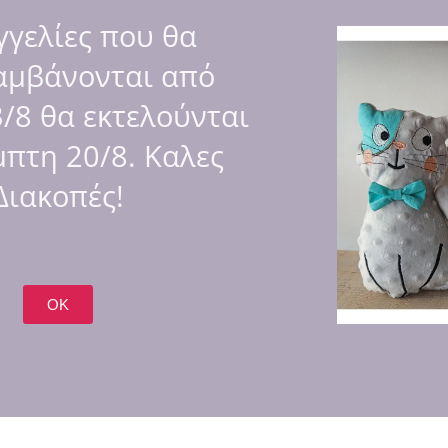
SHA
γελίες που θα
αμβάνονται από
/8 θα εκτελούνται
στοιχεία και αφιέρωση “Με αγάπη…Στον καλύτερο βαφτισιμιό!” 
πτη 20/8. Καλες
η, πλενόμενο στους 30.
Διακοπές!
OK