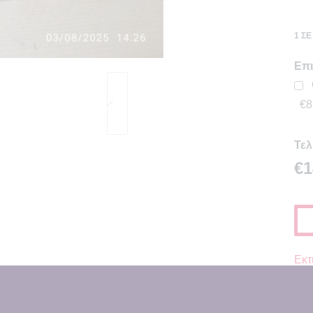
1 Σ
Επι
€8
Τελ
€1
Εκτ
Κατη