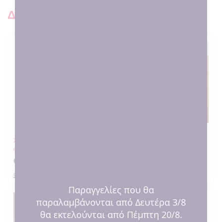
Δειτε και παρόμοια προιοντ
SOLD OUT
Χριστουγεννιάτικη κούπα &
Κούπα Αριστόγατα με όνομα
σουβέρ So Cozy
€
12.00
€
12.00
στο καλαθι
στο καλαθι
Παραγγελίες που θα
παραλαμβάνονται από Δευτέρα 3/8
θα εκτελούνται από Πέμπτη 20/8.