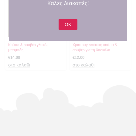
Καλες Διακοπές!
OK
SOLD OUT
Κούπα & σουβέρ γλυκός
Χριστουγεννιάτικη κούπα &
μπαμπάς
σουβέρ για τη δασκάλα
€
14.00
€
12.00
στο καλαθι
στο καλαθι