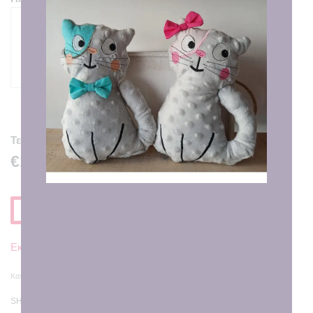
50
characters remaining
Τελική Τιμή
€12.00
Προσθηκη στο Καλαθι
Εκτιμώμενη Παράδοση σε
7 - 8 εργάσιμες ημέρες
Κατηγορίες:
Γιορτάζω
,
Καδράκια
,
Κούπες με Εκτύπωση
,
Προσωποποιημένα δώρα
SHARE