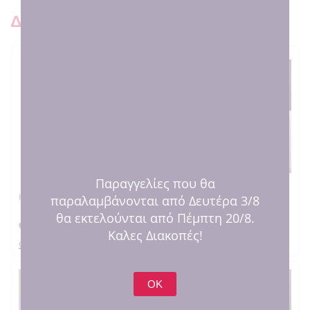
Δειτε και παρόμοια προιοντ
Παραγγελίες που θα
παραλαμβάνονται από Δευτέρα 3/8
Κούπα Dad
Κούπα Αποφοίτηση
θα εκτελούνται από Πέμπτη 20/8.
€
12.00
€
12.00
Καλες Διακοπές!
στο καλαθι
στο καλαθι
OK