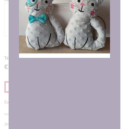
50
characters remaining
Τελική Τιμή
€12.00
Προσθηκη στο Καλαθι
Εκτιμώμενη Παράδοση σε
7 - 8 εργάσιμες ημέρες
Κατηγορία:
Κούπες με Εκτύπωση
SHARE