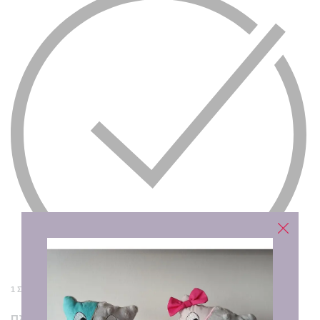
1 ΣΕ ΑΠΌΘΕΜΑ (ΕΠΙΠΛΈΟΝ ΜΠΟΡΕΊ ΝΑ ΖΗΤΗΘΕΊ ΚΑΤΌΠΙΝ ΠΑΡΑΓΓΕΛΊΑΣ)
Πληκτρολογήστε τα ονόματα που θέλετε να τυπωθούν.