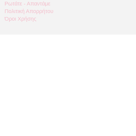
Ρωτάτε - Απαντάμε
Πολιτική Απορρήτου
Όροι Χρήσης
Που θα μας βρείτε