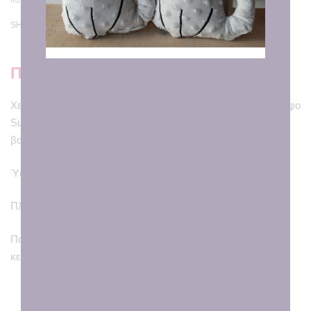
SHARE
Περιγραφή
Χειροποίητη κόκκινη λαμπάδα στολισμένη με έναν πανέμορφο
Super Ήρωα! Μια κούκλα φτιαγμένη από τα χεράκια μας με
βαμβακερά κυρίως υφάσματα!
Ύψος κούκλας: 39εκ.
Πλένετε στους 30.
Παραλαμβάνετε τη λαμπάδα σε υφασμάτινη τσάντα με
κεντημένη αφιέρωση επιλογής σας.