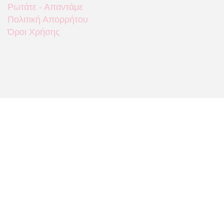
Ρωτάτε - Απαντάμε
Πολιτική Απορρήτου
Όροι Χρήσης
Που θα μας βρείτε