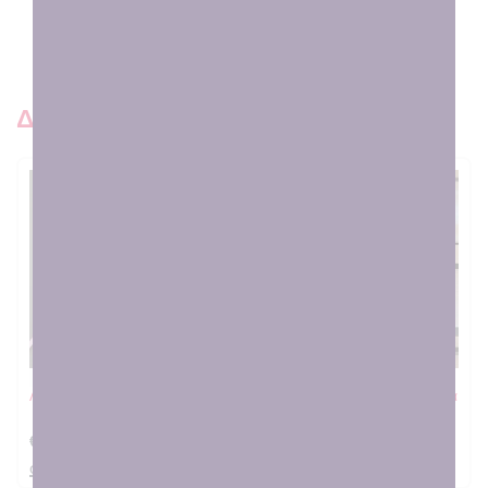
Τι ακούγεται για εμάς εκεί έξω 😍
Δειτε και παρόμοια προιοντ
SOLD OUT
SOLD OUT
Λαμπάδα γοργόνα λιλά
Χειροποίητη Πασχαλινή Λαμπάδα
“Old School”
€
25.00
€
19.00
στο καλαθι
στο καλαθι