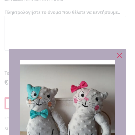
Πληκτρολογήστε το όνομα που θέλετε να κεντήσουμε..
50
characters remaining
Τελική Τιμή
€19.00
Προσθηκη στο Καλαθι
Κατηγορία:
Αναμνηστικά Γέννησης
SHARE