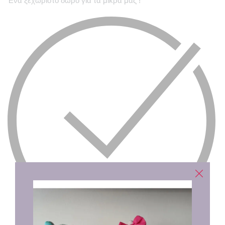
Ένα ξεχωριστό δώρο για τα μικρά μας !