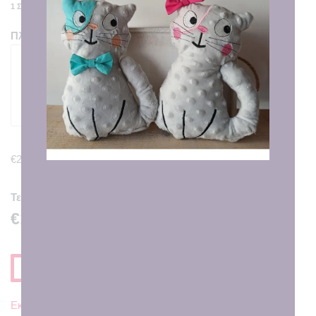
1 ΣΕ ΑΠΌΘΕΜΑ
Πληκτρολογήστε το όνομα που θέλετε να κεντηθεί.
50
characters remaining
€2.00
Τελική Τιμή
€17.00
Προσθηκη στο Καλαθι
Εκτιμώμενη Παράδοση σε
7 - 8 εργάσιμες ημέρες