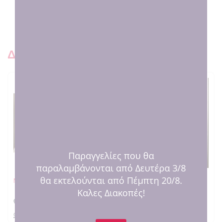
Τι ακούγεται για εμάς εκεί έξω 😍
Δειτε και παρόμοια προιοντ
Παραγγελίες που θα
παραλαμβάνονται από Δευτέρα 3/8
-23% OFF
θα εκτελούνται από Πέμπτη 20/8.
Μαξιλάρι Μονογράμματα
Μαξιλάρι Η καλύτερη Μαμά του
Κόσμου
Καλες Διακοπές!
€
30.00
€
22.00
€
17.00
στο καλαθι
στο καλαθι