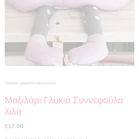
ΠΑΙΔΙΚΌ ΔΩΜΆΤΙΟ
›
ΜΑΞΙΛΆΡΙΑ
Μαξιλάρι Γλυκιά Συννεφούλα
λιλά
€
17.00