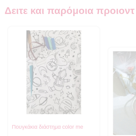
Δειτε και παρόμοια προιοντ
Πουγκάκια διάστημα color me