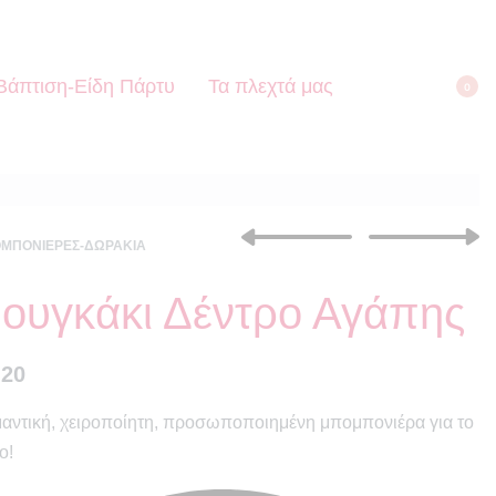
Βάπτιση-Είδη Πάρτυ
Τα πλεχτά μας
0
ΜΠΟΝΙΈΡΕΣ-ΔΩΡΆΚΙΑ
ουγκάκι Δέντρο Αγάπης
€
3.00
€
2.90
.20
αντική, χειροποίητη, προσωποποιημένη μπομπονιέρα για το
ο!