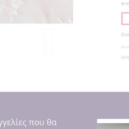
IN 
Εκτ
Κατη
SHA
γάπης! Εκρού ύφασμα και αποχρώσεις γήινες στις κλωστές! Η λέξ
ς επικοινωνήστε μαζί μας)
γελίες που θα