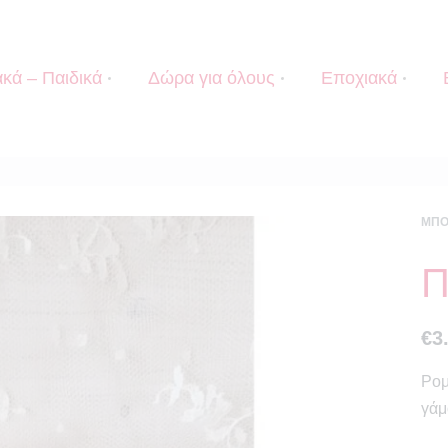
κά – Παιδικά
Δώρα για όλους
Εποχιακά
ΜΠΟ
Π
€
3
Ρομ
γάμ