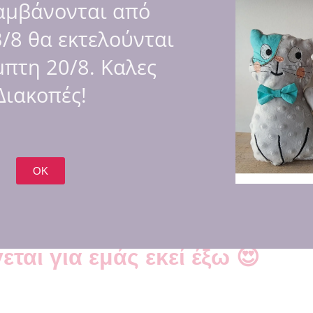
αμβάνονται από
/8 θα εκτελούνται
πτη 20/8. Καλες
Διακοπές!
λή ίση με το μισό ποσό.
OK
εται για εμάς εκεί έξω 😍