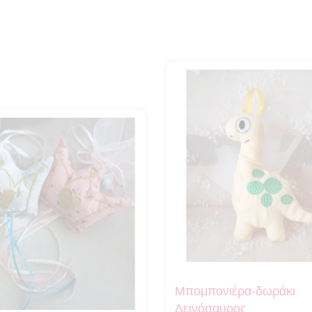
Μπομπονιέρα-δωράκι
Δεινόσαυρος