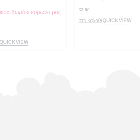
€
2.90
έρα-δωράκι κορώνα ροζ
QUICKVIEW
στο καλαθι
QUICKVIEW