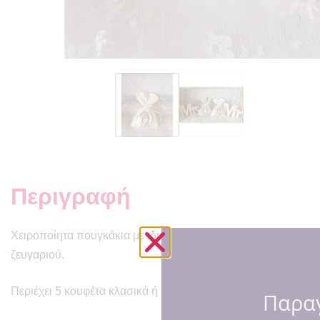
Περιγραφή
Χειροποίητα πουγκάκια με ιδιαίτερο κέντημα το δέντρο της α
ζευγαριού.
Περιέχει 5 κουφέτα κλασικά ή με σοκολάτα. (για άλλες γεύσει
Παραγ