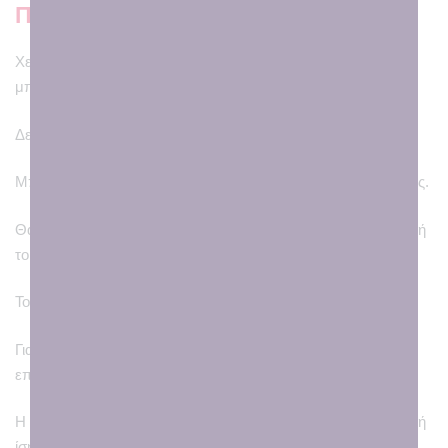
Περιγραφή
Χειροποίητο κεντημένο μπρελόκ ουράνιο τόξο για
μπομπονιέρα ή δωράκι!
Δερματίνη με κεντημένα στοιχεία!
Μπορεί να γίνει και μπομπονιέρα με 6 κουφετάκια σοκολάτας.
Θα ενθουσιάσει τους μικρούς καλεσμένους μας στη βάπτιση ή
το party!
Το κόστος ισχύει για 30τεμάχια και πάνω.
Για χρόνο παράδοσης καθώς και χρώμα επιλογής,
επικοινωνήστε μαζί μας!
Η παραγγελία είναι έγκυρη εφόσον καταθέσετε προκαταβολή
ίση με το μισό ποσό.