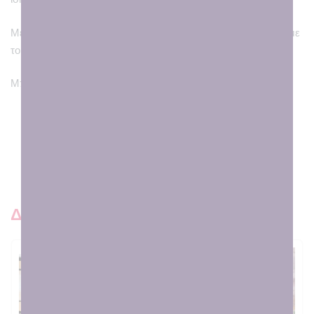
Με 100τεμάχια και πάνω έχετε δώρο υφασμάτινη γιρλάντα με
το όνομα του παιδιού!
Μπορεί να γίνει και σε άλλα χρώματα.
Τι ακούγεται για εμάς εκεί έξω 😍
Δειτε και παρόμοια προιοντ