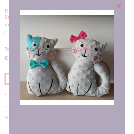
Πληκτρολογήστε τα μονογράμματα που
θέλετε να κεντηθούν.
Επιθυμώ και κουφέτα ως ολοκληρωμένη μπομπονιέρα
€0.50
Τελική Τιμή
€4.00
Προσθηκη στο Καλαθι
Εκτιμώμενη Παράδοση σε
7 - 8 εργάσιμες ημέρες
Κατηγορία:
Μπομπονιέρες-Δωράκια
SHARE