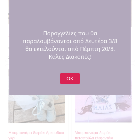
Παραγγελίες που θα
Σακιδιάκι Λιοντάρι
Μπομπονιέρα καδράκι αλεπού
παραλαμβάνονται από Δευτέρα 3/8
θα εκτελούνται από Πέμπτη 20/8.
€
4.40
€
3.80
Καλες Διακοπές!
στο καλαθι
στο καλαθι
OK
Μπομπονιέρα-δωράκι Αρκουδάκι
Μπομπονιέρα-δωράκι
γκρι
πετσετούλα ελεφαντάκι