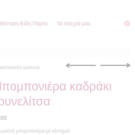
Βάπτιση-Είδη Πάρτυ
Τα πλεχτά μας
0
ΜΠΟΝΙΈΡΕΣ-ΔΩΡΆΚΙΑ
πομπονιέρα καδράκι
€
3.80
€
3.80
ουνελίτσα
.80
ωριστή μπομπονιέρα με κέντημα!