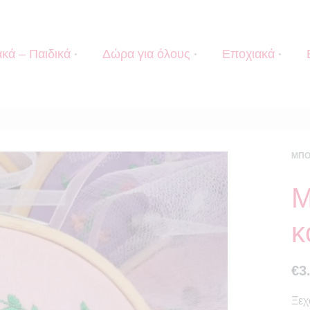
κά – Παιδικά
Δώρα για όλους
Εποχιακά
ΜΠΟ
Μ
κ
€
3
Ξεχ