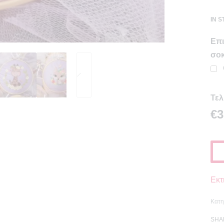
IN 
Επι
σοκ
Τελ
€3
Εκτ
Κατη
SHA