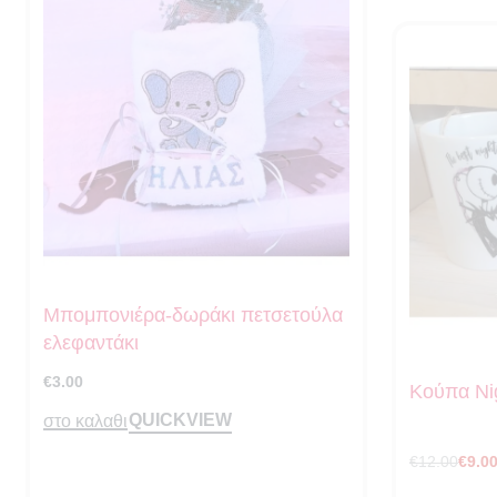
Μπομπονιέρα-δωράκι πετσετούλα
ελεφαντάκι
€
3.00
Κούπα Ni
QUICKVIEW
στο καλαθι
€
12.00
€
9.0