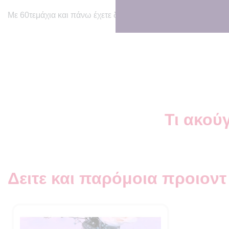
Με 60τεμάχια και πάνω έχετε δώρο υφασμάτινη γιρλάντα με τ
Τι ακούγ
Δειτε και παρόμοια προιοντ