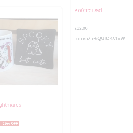
Κούπα Dad
€
12.00
QUICKVIEW
στο καλαθι
ghtmares
0
-25% OFF