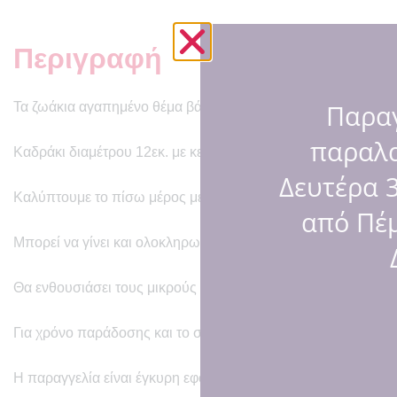
Περιγραφή
Παραγ
Τα ζωάκια αγαπημένο θέμα βάπτισης!
παραλ
Καδράκι διαμέτρου 12εκ. με κεντημένη μια κουνελίτσα σε ροζ
Δευτέρα 3
Καλύπτουμε το πίσω μέρος με λευκή τσόχα για να μη φαίνοντα
από Πέμ
Μπορεί να γίνει και ολοκληρωμένη μπομπονιέρα με 6 κουφετ
Θα ενθουσιάσει τους μικρούς καλεσμένους μας στη βάπτιση ή 
Για χρόνο παράδοσης και το σχέδιο κεντήματος επικοινωνήστ
Η παραγγελία είναι έγκυρη εφόσον καταθέσετε προκαταβολή ί