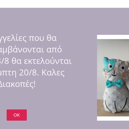
γελίες που θα
αμβάνονται από
 ύφασμα.
/8 θα εκτελούνται
ι οι κλωστές.
πτη 20/8. Καλες
άκια σοκολάτας.
Διακοπές!
το party!
ε μαζί μας!
OK
ση με το μισό ποσό.