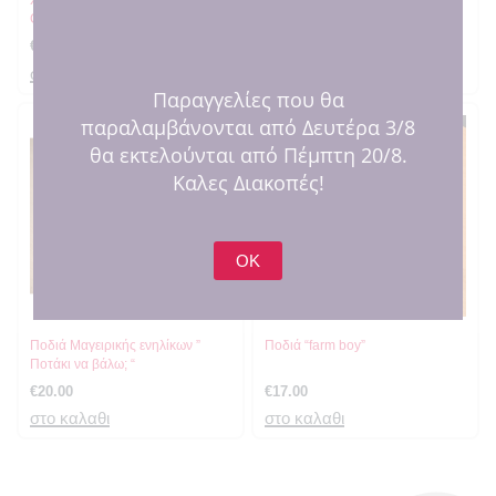
Christmas
€
20.00
€
24.00
στο καλαθι
στο καλαθι
Παραγγελίες που θα
παραλαμβάνονται από Δευτέρα 3/8
θα εκτελούνται από Πέμπτη 20/8.
Καλες Διακοπές!
OK
Ποδιά Μαγειρικής ενηλίκων ”
Ποδιά “farm boy”
Ποτάκι να βάλω; “
€
20.00
€
17.00
στο καλαθι
στο καλαθι