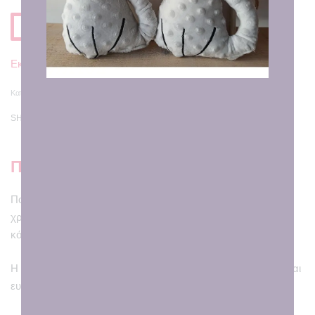
Προσθηκη στο Καλαθι
Εκτιμώμενη Παράδοση σε
7 - 8 εργάσιμες ημέρες
Κατηγορίες:
Μάστερ Σεφ
,
Μπότες
,
Ποδιές
,
Χριστούγεννα
SHARE
Περιγραφή
Ποδιά μέσης με διπλό ύφασμα, λονέτα με μοτίβο
χριστουγεννιάτικα λουλούδια στην μπροστινή πλευρά και
κόκκινη ποπλίνα στην πίσω πλευρά!
Η μεγάλη τσέπη έχει κεντημένη την αγαπημένη μας γιαγιά και
ευχές!!