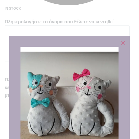
IN STOCK
Πληκτρολογήστε το όνομα που θέλετε να κεντηθεί.
20
characters remaining
Πληκτρολογήστε τα στοιχεία γέννησης που θέλετε να
κεντηθούν..(παρακαλώ να είστε προσεκτικοί γιατί δεν
μπορεί να γίνει διόρθωση)
60
characters remaining