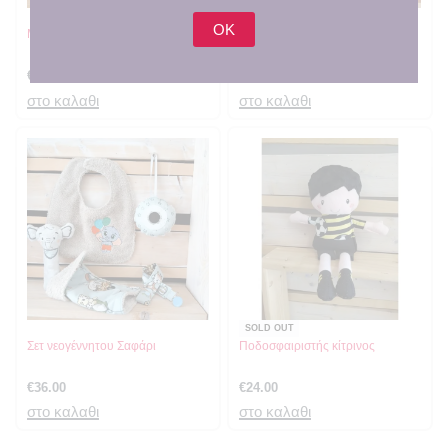
OK
Μαξιλάρι ως τα 80
Μαξιλάρι πριγκίπισσα Σοφία με
κεντημένο όνομα
€
22.00
€
26.00
στο καλαθι
στο καλαθι
SOLD OUT
Σετ νεογέννητου Σαφάρι
Ποδοσφαιριστής κίτρινος
€
36.00
€
24.00
στο καλαθι
στο καλαθι