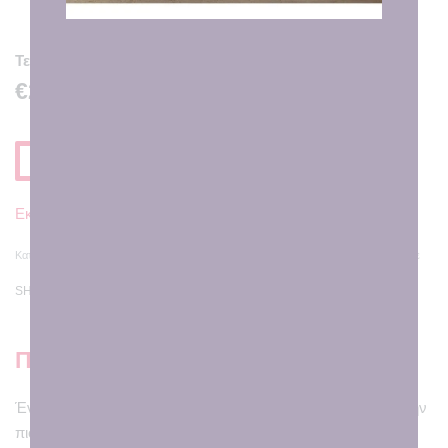
Τελική Τιμή
€25.00
Προσθηκη στο Καλαθι
Εκτιμώμενη Παράδοση σε
7 - 8 εργάσιμες ημέρες
Κατηγορίες:
Αναμνηστικά Γέννησης
,
Κουδουνίστρες
,
Μαξιλάρια
,
Ο πελαργός έφτασε
SHARE
Περιγραφή
Ένα τρυφερό ροζ αρκουδάκι κρατά για πάντα χαραγμένη την
πιο σημαντική στιγμή… τη γέννηση ενός παιδιού.