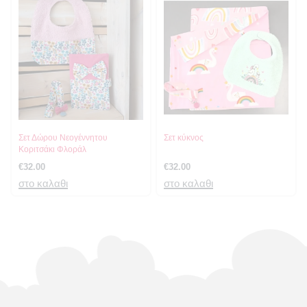
Σετ Δώρου Νεογέννητου
Σετ κύκνος
Κοριτσάκι Φλοράλ
€
32.00
€
32.00
στο καλαθι
στο καλαθι