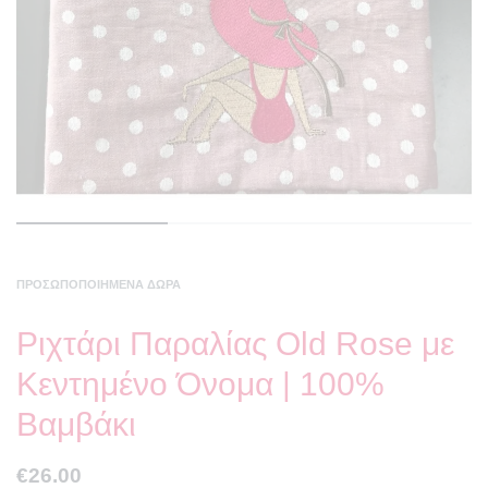
ΠΡΟΣΩΠΟΠΟΙΗΜΈΝΑ ΔΏΡΑ
Ριχτάρι Παραλίας Old Rose με
Κεντημένο Όνομα | 100%
Βαμβάκι
€
26.00