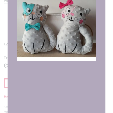
θήκη βιβλιαρίου.
50
characters remaining
€2.00
Τελική Τιμή
€30.00
Προσθηκη στο Καλαθι
Εκτιμώμενη Παράδοση σε
7 - 8 εργάσιμες ημέρες
Κατηγορίες:
Θήκη Βιβλιαρίου
,
Θήκη βιβλιαρίου – Θήκη για πάνες
,
Κουδουνίστρες
,
Μαξιλάρια