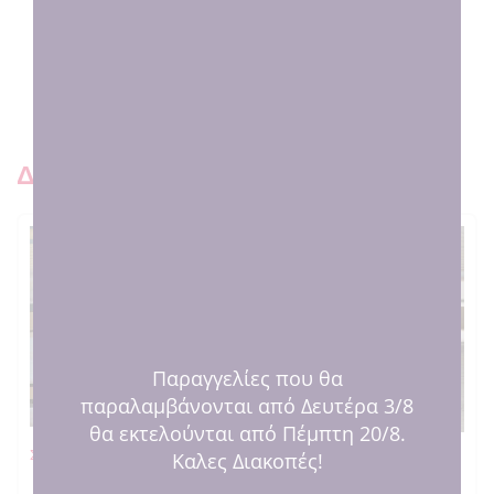
Τι ακούγεται για εμάς εκεί έξω 😍
Δειτε και παρόμοια προιοντ
Παραγγελίες που θα
παραλαμβάνονται από Δευτέρα 3/8
θα εκτελούνται από Πέμπτη 20/8.
Καλες Διακοπές!
Σκυλάκι Νάνι
Ματάκι καρδούλα βεραμάν “Να
σας ζήσει!”