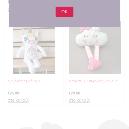
€
18.00
€
7.00
στο καλαθι
στο καλαθι
OK
Μονόκερος με όνομα
Μαξιλάρι Συννεφούλα με όνομα
€
26.00
€
20.00
στο καλαθι
στο καλαθι