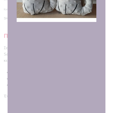
Κατηγορίες:
Καδράκια
,
Κούπες με Εκτύπωση
,
Στολίδια
,
Χριστούγεννα
SHARE
Περιγραφή
Σετ που περιλαμβάνει μια χριστουγεννιάτικη κούπα Secret
Santa & σουβέρ χειροποίητο από λονέτα ύφασμα με
κεντημένο ένα δώρο !!
Κούπα πορσελάνης με εκτύπωση
Διαστάσεις: 9.5 x 8 cm
Χωρητικότητα: 350 ml
Ένα δώρο που θα λατρέψουν οι αγαπημένοι μας!!