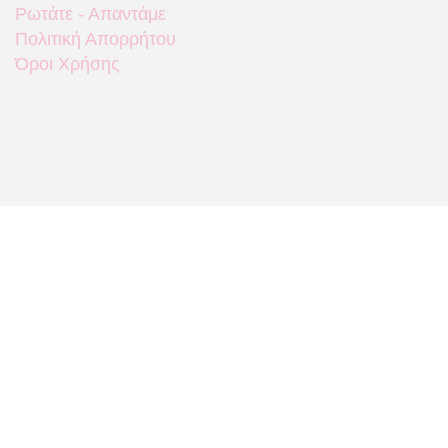
Ρωτάτε - Απαντάμε
Πολιτική Απορρήτου
Όροι Χρήσης
Που θα μας βρείτε