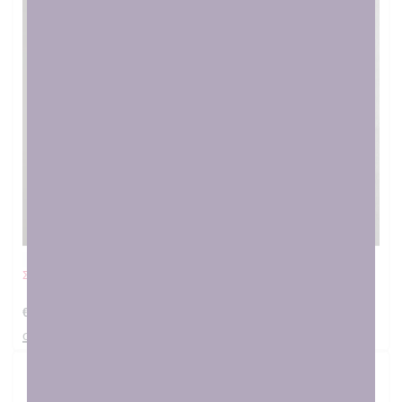
SOLD OUT
Σαλιάρα Κοριτσάκι boho
€
12.00
στο καλαθι