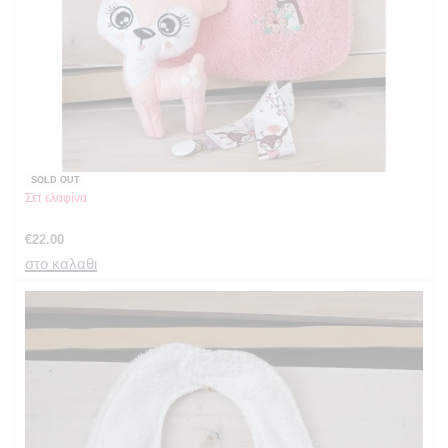
SOLD OUT
Σετ ελαφίνα
€
22.00
στο καλαθι