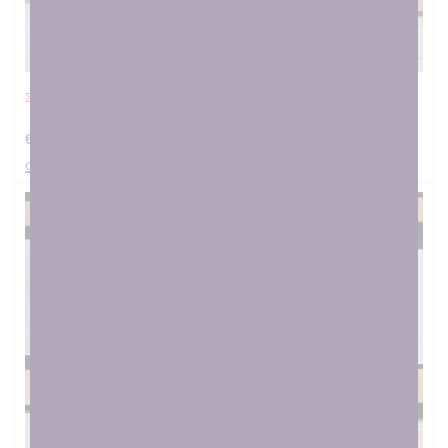
Σαλιάρα Αστεράκι ροζ
€
12.00
στο καλαθι