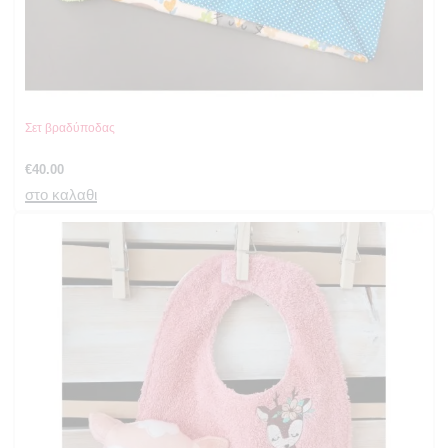
Σετ βραδύποδας
€
40.00
στο καλαθι