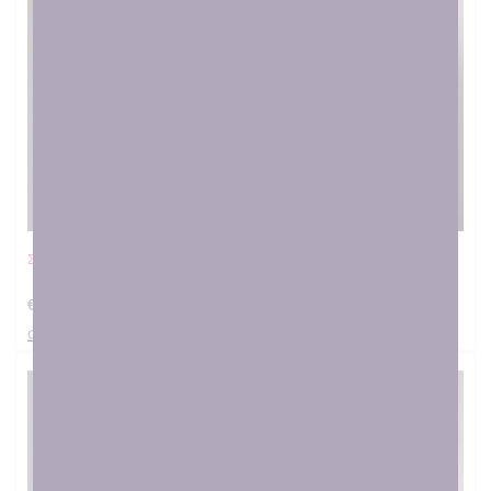
Σετ γέννησης Αρνάκι
€
32.00
στο καλαθι