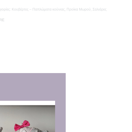
γορίες:
Κουβέρτες – Παπλώματα κούνιας
,
Προίκα Μωρού
,
Σαλιάρες
RE
δούλες!!