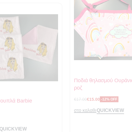
Ποδιά θηλασμού Ουράνι
ροζ
€
17.00
€
15.00
-12% OFF
σουπλά Barbie
QUICKVIEW
στο καλαθι
QUICKVIEW