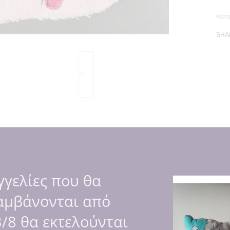
Κατη
SHA
μένο ένα κοριτσάκι και στο πίσω μέρος ποπλίνα με μοτίβο καρ
γελίες που θα
αμβάνονται από
/8 θα εκτελούνται