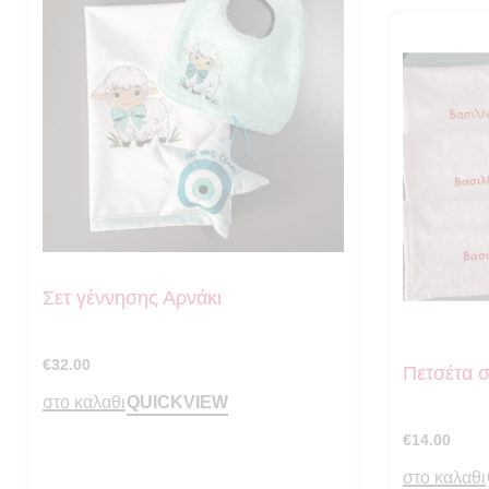
Σετ γέννησης Αρνάκι
€
32.00
Πετσέτα 
QUICKVIEW
στο καλαθι
€
14.00
στο καλαθι