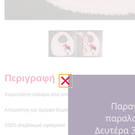
Περιγραφή
Χειροποίητη σαλιάρα από απορροφητική ροζ πετσέτα με κεντη
Παραγ
Απαραίτητη και όμορφο δώρο για τα μικρά μας!
παραλ
100% βαμβακερά υφάσματα!
Δευτέρα 3