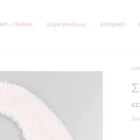
κά – Παιδικά
Δώρα για όλους
Εποχιακά
Ο Π
Σ
€
1
Σαλ