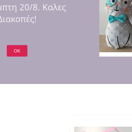
πτη 20/8. Καλες
Διακοπές!
OK
εται για εμάς εκεί έξω 😍