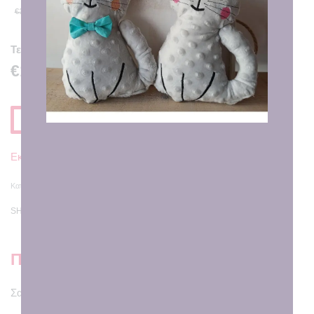
€9.00
€12.00
Τελική Τιμή
€10.00
Προσθηκη στο Καλαθι
Εκτιμώμενη Παράδοση σε
7 - 8 εργάσιμες ημέρες
Κατηγορίες:
Προίκα Μωρού
,
Σαλιάρες
SHARE
Περιγραφή
Σαλιάρα διπλής όψης με θέμα baby unicorn.