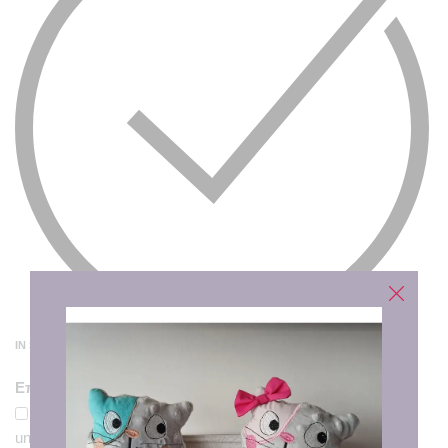
IN STOCK
Επιθυμώ και τη θήκη βιβλιαρίου.
Θα παραλάβετε και τη θήκη βιβλιαρίου με θέμα baby
unicorn. Διαστάσεις: 14.2×20.5 cm