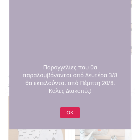
Πετσέτα σουπλά Μονόκερος
Σαλιάρα δεινοσαυράκι
Παραγγελίες που θα
παραλαμβάνονται από Δευτέρα 3/8
€
12.00
€
12.00
θα εκτελούνται από Πέμπτη 20/8.
στο καλαθι
στο καλαθι
Καλες Διακοπές!
OK